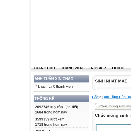
TRANG CHỦ
THÀNH VIÊN
TRỢ GIÚP
LIÊN HỆ
ANH TUẤN XIN CHÀO
SINH NHAT MAE
7 khách và 0 thành viên
Gốc
>
Quà Tặng Của Bạn
THỐNG KÊ
Chúc mừng sinh nh
2092746
truy cập (
chi tiết
)
1684
trong hôm nay
Chúc mừng sinh 
3599359
lượt xem
1718
trong hôm nay