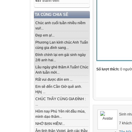
457
thành viên
TA CÙNG CHIA SẼ
Chúc anh cuối tuần nhiều niềm
vui!...
Đẹp em ạ!...
Phương Lan kính chúc Anh Tuấn
cùng gia đình sang...
Đính chính lại em gái sinh ngày
2/8 anh hai...
Lâu ngày ghé thăm A Tuấn! Chúc
Số lượt thích:
0 ngườ
Anh tuần mới...
Rất vui được đón em ...
Em sẽ đến Cần Giờ quê anh.
Hjhj ...
CHÚC THẦY CÙNG GIA ĐÌNH :
...
Hôm nay Phú Yên rét đầu mùa,
Sinh nh
mình dạo thăm...
7 khách
NHỚ BẠN HIỀN!...
Âm tình thân Violet, ảnh các thầy,
Tôn Nữ 