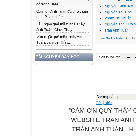
cô trong đám...
Nguyễn Diễm My
Cảm ơn Anh Tuấn đã ghé thăm
Nguyễn Thị Tươi
nhà. P.Lan chúc...
Phạm Thị Thuận
Nguyễn Thọ Cươn
Lâu ngày ghé thăm nhà Thầy
Anh Tuấn! Chúc Thầy...
Trần Anh Tuấn
Văn Ngãi ghé thăm thầy Anh
Tôn Nữ Bích Vân
@ 21h:
Tuấn, cảm ơn Thầy...
TÀI NGUYÊN DẠY HỌC
Kích thước font
Đường dẫn
:
p
Gửi ý kiến
"CẢM ƠN QUÝ THẦY 
WEBSITE TRẦN ANH
TRẦN ANH TUẤN - H. 