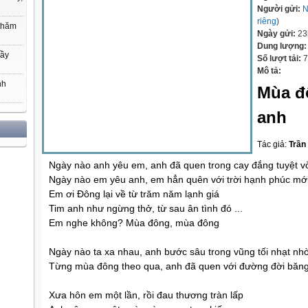
Người gửi:
N
riêng
)
thăm
Ngày gửi:
23
Dung lượng
hầy
Số lượt tải:
7
Mô tả:
nh
Mùa đ
anh
Tác giả:
Trần
Ngày nào anh yêu em, anh đã quen trong cay đắng tuyệt v
Ngày nào em yêu anh, em hẳn quên với trời hạnh phúc mớ
Em ơi Đông lại về từ trăm năm lạnh giá
Tim anh như ngừng thở, từ sau ân tình đó ...
Em nghe không? Mùa đông, mùa đông
Ngày nào ta xa nhau, anh bước sâu trong vũng tối nhạt nh
Từng mùa đông theo qua, anh đã quen với đường đời băng
Xưa hôn em một lần, rồi đau thương tràn lấp