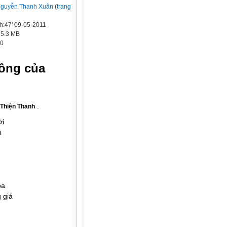
guyễn Thanh Xuân
(
trang
h:47' 09-05-2011
:
5.3 MB
0
ông của
.
 Thiện Thanh
ờị
i
òa
 giá