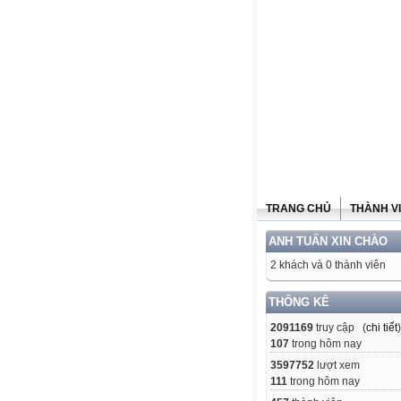
TRANG CHỦ
THÀNH V
ANH TUẤN XIN CHÀO
2 khách và 0 thành viên
THỐNG KÊ
2091169
truy cập (
chi tiết
)
107
trong hôm nay
3597752
lượt xem
111
trong hôm nay