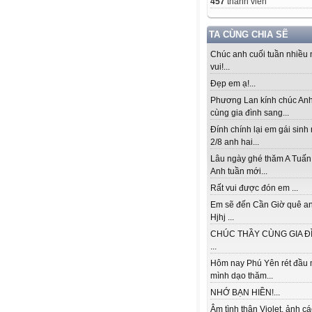
457
thành viên
TA CÙNG CHIA SẼ
Chúc anh cuối tuần nhiều
vui!...
Đẹp em ạ!...
Phương Lan kính chúc An
cùng gia đình sang...
Đính chính lại em gái sinh
2/8 anh hai...
Lâu ngày ghé thăm A Tuấn
Anh tuần mới...
Rất vui được đón em ...
Em sẽ đến Cần Giờ quê an
Hjhj ...
CHÚC THẦY CÙNG GIA ĐÌ
...
Hôm nay Phú Yên rét đầu 
mình dạo thăm...
NHỚ BẠN HIỀN!...
Âm tình thân Violet, ảnh cá