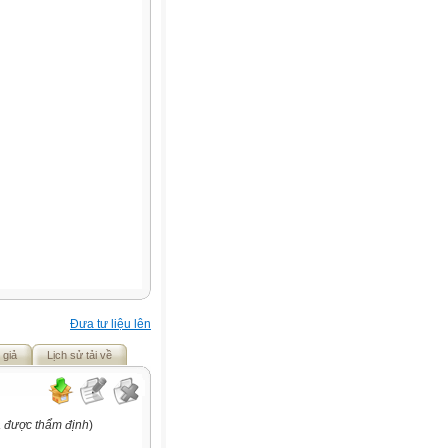
Đưa tư liệu lên
 giả
Lịch sử tải về
a được thẩm định
)