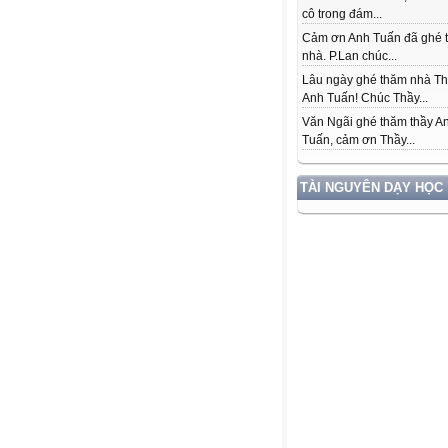
cô trong đám...
Cảm ơn Anh Tuấn đã ghé 
nhà. P.Lan chúc...
Lâu ngày ghé thăm nhà T
Anh Tuấn! Chúc Thầy...
Văn Ngãi ghé thăm thầy A
Tuấn, cảm ơn Thầy...
TÀI NGUYÊN DẠY HỌC