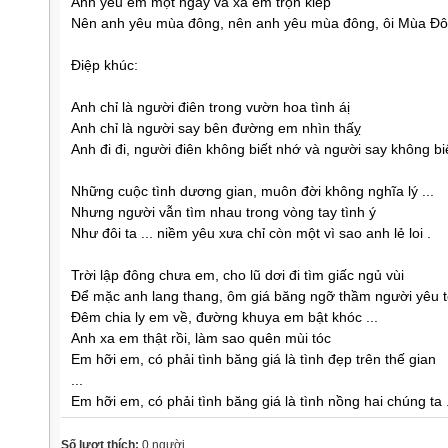
Anh yêu em một ngày và xa em trọn kiếp
Nên anh yêu mùa đông, nên anh yêu mùa đông, ôi Mùa Đô
Điệp khúc:
Anh chỉ là người điên trong vườn hoa tình áị
Anh chỉ là người say bên đường em nhìn thấỵ
Anh đi đi, người điên không biết nhớ và người say không biế
Những cuộc tình dương gian, muôn đời không nghĩa lý ...
Nhưng người vẫn tìm nhau trong vòng tay tình ý
Như đôi ta ... niềm yêu xưa chỉ còn một vì sao anh lẻ loi .
Trời lập đông chưa em, cho lũ dơi đi tìm giấc ngủ vùi
Để mặc anh lang thang, ôm giá băng ngỡ thầm người yêu tớ
Đêm chia ly em về, đường khuya em bật khóc ...
Anh xa em thật rồi, làm sao quên mùi tóc
Em hỡi em, có phải tình băng giá là tình đẹp trên thế gian
...
Em hỡi em, có phải tình băng giá là tình nồng hai chúng ta 
Số lượt thích:
0 người