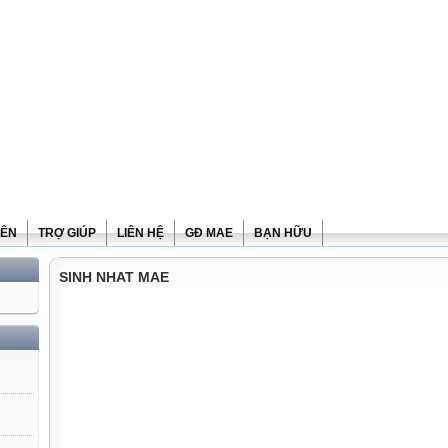
IÊN
TRỢ GIÚP
LIÊN HỆ
GĐ MAE
BẠN HỮU
SINH NHAT MAE