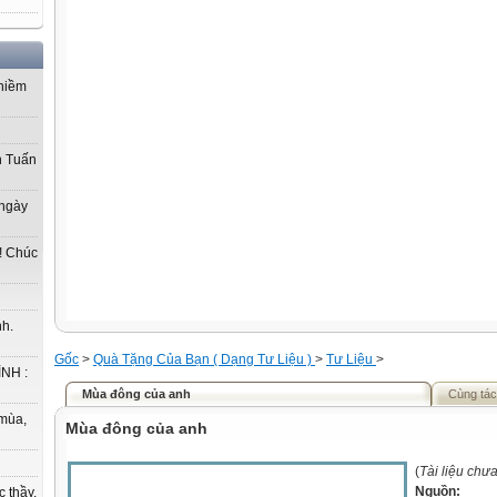
 niềm
h Tuấn
 ngày
! Chúc
h.
Gốc
>
Quà Tặng Của Bạn ( Dạng Tư Liệu )
>
Tư Liệu
>
NH :
Mùa đông của anh
Cùng tác
mùa,
Mùa đông của anh
(
Tài liệu chư
Nguồn:
c thầy,