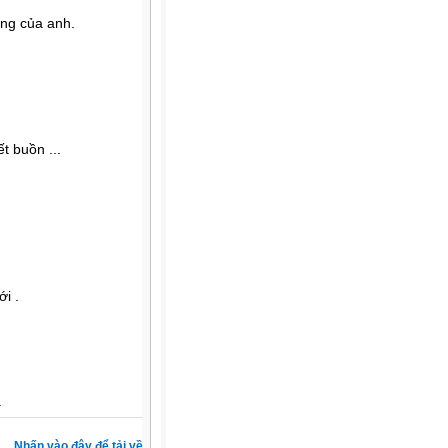
ng của anh.
t buồn ...
i .
.
Nhấn vào đây để tải về