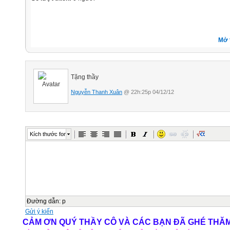
Mở 
Tặng thầy
Nguyễn Thanh Xuân
@ 22h:25p 04/12/12
Kích thước font
Đường dẫn
:
p
Gửi ý kiến
CẢM ƠN QUÝ THẦY CÔ VÀ CÁC BẠN ĐÃ GHÉ THĂM W